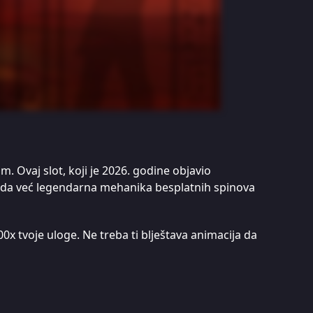
m. Ovaj slot, koji je 2026. godine objavio
sada već legendarna mehanika besplatnih spinova
00x tvoje uloge. Ne treba ti blještava animacija da