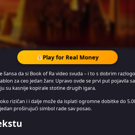
Play for Real Money
 je šansa da si Book of Ra video svuda – i to s dobrim razlogo
ablon za ceo jedan žanr. Upravo ovde se prvi put pojavila 
 su kasnije kopirale stotine drugih igara.
isoko rizičan i i dalje može da isplati ogromne dobitke do 5.0
j jedan proširujući simbol rade sav posao.
ekstu