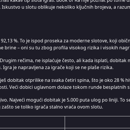
znaš kakav tip slota igraš. Book of Ra nije poznat po tome d
Iskustvo u slotu oblikuje nekoliko ključnih brojeva, a razum
 92,13 %. To je ispod proseka za moderne slotove, koji obič
ne brine – oni su tu zbog profila visokog rizika i visokih nag
. Drugim rečima, ne isplaćuje često, ali kada isplati, dobita
Igra je napravljena za igrače koji se ne plaše rizika.
 dobitak otprilike na svaka četiri spina, što je oko 28 % hi
nosti. Veći dobici uglavnom dolaze tokom runde besplatnih 
ivo. Najveći mogući dobitak je 5.000 puta ulog po liniji. To 
log zašto se toliko igrača stalno vraća ovom slotu.