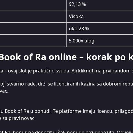
92,13 %
Visoka
oko 28 %
5.000x ulog
Book of Ra online – korak po 
 ovaj slot je praktično svuda. Ali kliknuti na prvi random sa
 koji stvarno rade, drži se licenciranih kazina sa dobrom re
vac.
aju Book of Ra u ponudi. Te platforme imaju licencu, prila
 za pravi novac.
 Ra, bonus na depozit ili čak ponude bez depozita. Odvoji 