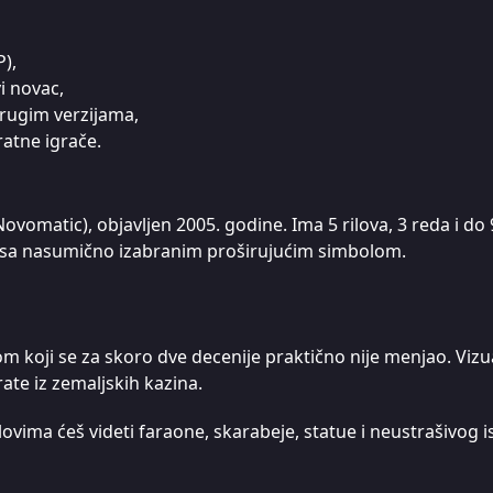
),
i novac,
drugim verzijama,
ratne igrače.
ovomatic), objavljen 2005. godine. Ima 5 rilova, 3 reda i do 
va sa nasumično izabranim proširujućim simbolom.
om koji se za skoro dve decenije praktično nije menjao. Vizu
ate iz zemaljskih kazina.
ovima ćeš videti faraone, skarabeje, statue i neustrašivog i