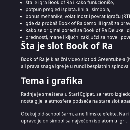
šta je igra Book of Ra i kako funkcioniše,
potpun pregled isplata, linija i simbola,
bonus mehanike, volatilnost i povrat igraču (RTP
gde da probaš Book of Ra demo ili igraš za prav
kako se original poredi sa Book of Ra Deluxe i 
prednosti, mane i ključni zaključci za nove i pov
Šta je slot Book of Ra
Book of Ra je klasični video slot od Greentube-a (N
ali prava snaga igre je u rundi besplatnih spino
Tema i grafika
Radnja je smeštena u Stari Egipat, sa retro izgled
nostalgije, a atmosfera podseća na stare slot apar
Očekuj old-school šarm, a ne filmske efekte. Na ril
upravo je on simbol sa najvećom isplatom u igri.