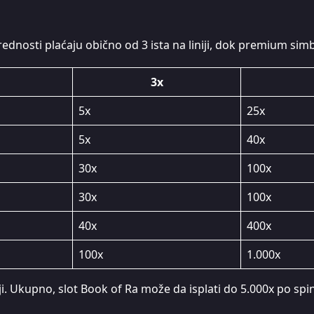
rednosti plaćaju obično od 3 ista na liniji, dok premium si
3x
5x
25x
5x
40x
30x
100x
30x
100x
40x
400x
100x
1.000x
i. Ukupno, slot Book of Ra može da isplati do 5.000x po spi