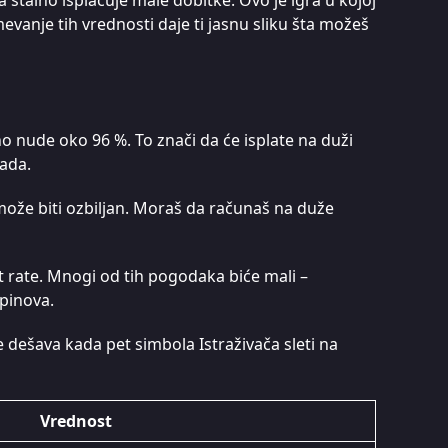
a stalno isplaćuje male dobitke. Ovo je igra u kojoj
evanje tih vrednosti daje ti jasnu sliku šta možeš
no nude oko 96 %. To znači da će isplate na duži
rada.
k može biti ozbiljan. Moraš da računaš na duže
t rate. Mnogi od tih pogodaka biće mali –
spinova.
se dešava kada pet simbola Istraživača sleti na
Vrednost