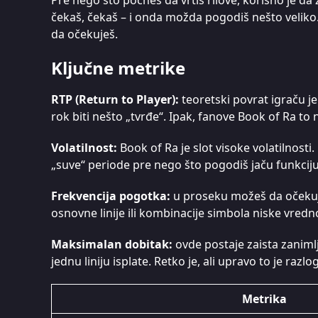
Pre nego što počneš da vrtiš rilove, korisno je da 
čekaš, čekaš – i onda možda pogodiš nešto veliko. 
da očekuješ.
Ključne metrike
RTP (Return to Player):
teoretski povrat igraču je
rok biti nešto „tvrđe“. Ipak, fanove Book of Ra to 
Volatilnost:
Book of Ra je slot visoke volatilnosti
„suve“ periode pre nego što pogodiš jaču funkciju. 
Frekvencija pogotka:
u proseku možeš da očekuješ
osnovne linije ili kombinacije simbola niske vred
Maksimalan dobitak:
ovde postaje zaista zanimlj
jednu liniju isplate. Retko je, ali upravo to je raz
Metrika