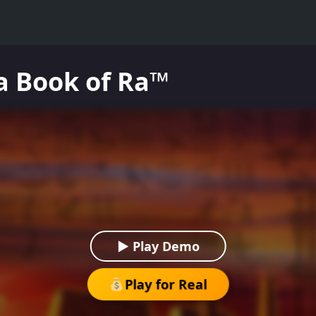
ta Book of Ra™
▶ Play Demo
Play for Real