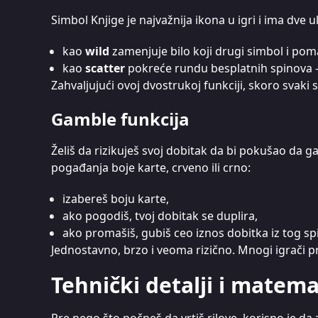
Simbol Knjige je najvažnija ikona u igri i ima dve
kao
wild
zamenjuje bilo koji drugi simbol i poma
kao
scatter
pokreće rundu besplatnih spinova – tri
Zahvaljujući ovoj dvostrukoj funkciji, skoro svaki
Gamble funkcija
Želiš da rizikuješ svoj dobitak da bi pokušao da 
pogađanja boje karte, crveno ili crno:
izabereš boju karte,
ako pogodiš, tvoj dobitak se duplira,
ako promašiš, gubiš ceo iznos dobitka iz tog sp
Jednostavno, brzo i veoma rizično. Mnogi igrači p
Tehnički detalji i matem