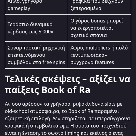
Απλό, γρήγορο
Γραφικά που δείχνουν
gameplay
ξεπερασμένα
Ο γύρος bonus μπορεί
Τεράστιο δυναμικό
να ενεργοποιείται
κέρδους έως 5.000x
σχετικά σπάνια
Συναρπαστική μηχανική
Χωρίς multipliers ή πολύ
επεκτεινόμενου
«εντυπωσιακά»
συμβόλου στα free spins
σύγχρονα features
Τελικές σκέψεις – αξίζει να
παίξεις Book of Ra
Αν σου αρέσουν τα γρήγορα, ριψοκίνδυνα slots με
old-school ατμόσφαιρα, το Book of Ra παραμένει
εξαιρετική επιλογή. Δεν στηρίζεται σε υπερσύγχρονα
γραφικά ή υπερβολικά εφέ. Η ουσία του παιχνιδιού
είναι η ένταση, το σωστό timing και εκείνος ο ένας