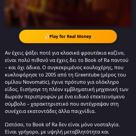
Play for Real Money
Αν έχεις ψάξει ποτέ για κλασικά φρουτάκια καζίνο,
είναι πολύ πιθανό να έχεις δει το Book of Ra παντού
– και όχι άδικα. Ο συγκεκριμένος κουλοχέρης, που
κυκλοφόρησε το 2005 από τη Greentube (μέρος του
ομίλου Novomatic), έγινε πρότυπο για ολόκληρο
είδος. Εισήγαγε τη πλέον εμβληματική μηχανική των
δωρεάν περιστροφών με ένα ειδικό επεκτεινόμενο
σύμβολο – χαρακτηριστικό που αντέγραψαν στη
συνέχεια εκατοντάδες άλλα παιχνίδια.
Ωστόσο, το Book of Ra δεν είναι μόνο νοσταλγία.
Είναι γρήγορο, με υψηλή μεταβλητότητα και