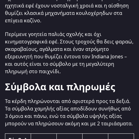
ηχητικά εφέ έχουν νοσταλγική χροιά και η αίσθηση
θυμίζει κλασικά μηχανήματα κουλοχέρηδων στα
επίγεια καζίνο.
Περίμενε γοητεία παλιάς σχολής και όχι
κινηματογραφικά εφέ. Στους τροχούς θα δεις φαραώ,
σκαραβαίους, αγάλματα και έναν ατρόμητο
εξερευνητή που θυμίζει έντονα τον Indiana Jones –
και αυτός είναι το σύμβολο με τη μεγαλύτερη
πληρωμή στο παιχνίδι.
Σύμβολα και πληρωμές
Τα κέρδη πληρώνονται από αριστερά προς τα δεξιά.
Τα σύμβολα χαμηλής αξίας αποδίδουν συνήθως από
3 όμοια και πάνω, ενώ τα σύμβολα υψηλής αξίας
μπορούν να πληρώσουν ακόμη και με 2 ταιριάσματα.