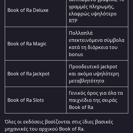
γραμμές πληρωμής,
Book of Ra Deluxe
ελαφρώς υψηλότερο
RTP
Πολλαπλά
επεκτεινόμενα σύμβολα
Book of Ra Magic
κατά τη διάρκεια του
bonus
Προοδευτικό jackpot
Book of Ra Jackpot
και ακόμα υψηλότερη
μεταβλητότητα
Γενικός όρος για όλα τα
Book of Ra Slots
παιχνίδια της σειράς
Book of Ra
Όλες οι εκδόσεις βασίζονται στις ίδιες βασικές
μηχανικές του αρχικού Book of Ra.