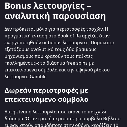
Bonus λειτουργίες –
αναλυτική παρουσίαση
Δεν πρόκειται μόνο για περιστροφές τροχών. Η
πραγματική ένταση στο Book of Ra αρχίζει όταν
ενεργοποιηθούν οι bonus λειτουργίες. Παρακάτω
εξετάζουμε αναλυτικά τους δύο βασικούς
μηχανισμούς που κρατούν τους παίκτες
«κολλημένους»: τα διάσημα free spins με
επεκτεινόμενα σύμβολα και την υψηλού ρίσκου
λειτουργία Gamble.
Δωρεάν περιστροφές με
επεκτεινόμενο σύμβολο
Αυτή είναι η λειτουργία που έκανε το παιχνίδι
διάσημο. Όταν τρία ή περισσότερα σύμβολα Βιβλίου
εμφανιστούν οπουδήποτε στην οθόνη, κερδίζεις 10