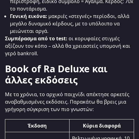
περιστροφή, ειδικό σύμβολο = Άγαλμα. Κέρδος: 70x
το ποντάρισμα.
Γενική εικόνα:
μακριές «στεγνές» περίοδοι, αλλά
μεγάλο δυναμικό κέρδους, με το υπόλοιπο να
μειώνεται αργά.
Συμπέρασμα από το test:
οι κορυφαίες στιγμές
αξίζουν τον κόπο – αλλά θα χρειαστείς υπομονή και
γερό bankroll.
Book of Ra Deluxe και
άλλες εκδόσεις
Με τα χρόνια, το αρχικό παιχνίδι απέκτησε αρκετές
αναβαθμισμένες εκδόσεις. Παρακάτω θα βρεις μια
γρήγορη σύγκριση των πιο γνωστών:
Έκδοση
Κύρια διαφορά
Βελτιωμένα γραφικά, 10