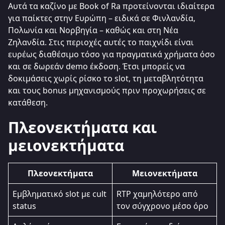
Αυτά τα καζίνο με Book of Ra προτείνονται ιδιαίτερα
για παίκτες στην Ευρώπη – ειδικά σε Φινλανδία,
Πολωνία και Νορβηγία – καθώς και στη Νέα
Ζηλανδία. Στις περιοχές αυτές το παιχνίδι είναι
ευρέως διαθέσιμο τόσο για πραγματικά χρήματα όσο
και σε δωρεάν demo έκδοση. Έτσι μπορείς να
δοκιμάσεις χωρίς ρίσκο το slot, τη μεταβλητότητα
και τους bonus μηχανισμούς πριν προχωρήσεις σε
κατάθεση.
Πλεονεκτήματα και
μειονεκτήματα
Πλεονεκτήματα
Μειονεκτήματα
Εμβληματικό slot με cult
RTP χαμηλότερο από
status
τον σύγχρονο μέσο όρο