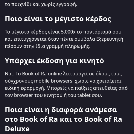
το παιχνίδι και χωρίς εγγραφή.
Ποιο είναι το μέγιστο κέρδος
Το μέγιστο κέρδος είναι 5.000x το ποντάρισμά σου
και επιτυγχάνεται όταν πέντε σύμβολα Εξερευνητή
πέσουν στην ίδια γραμμή πληρωμής.
Υπάρχει έκδοση για κινητό
Ναι. Το Book of Ra online λειτουργεί σε όλους τους
σύγχρονους mobile browsers, χωρίς να χρειάζεται
ειδική εφαρμογή. Μπορείς να παίξεις απευθείας από
τον browser του κινητού ή του tablet σου.
Ποια είναι η διαφορά ανάμεσα
στο Book of Ra και το Book of Ra
Deluxe