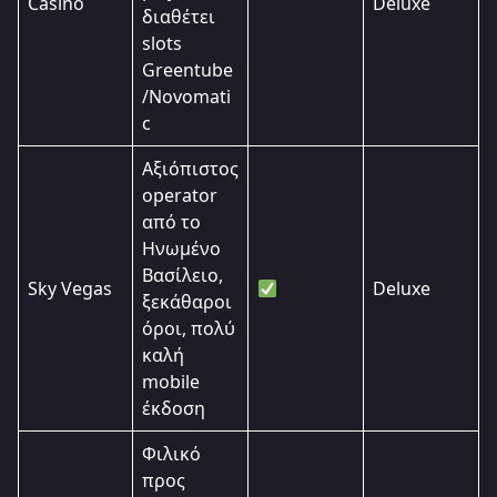
Casino
Deluxe
διαθέτει
slots
Greentube
/Novomati
c
Αξιόπιστος
operator
από το
Ηνωμένο
Βασίλειο,
Sky Vegas
Deluxe
ξεκάθαροι
όροι, πολύ
καλή
mobile
έκδοση
Φιλικό
προς