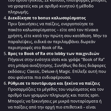
του ορίου ηλικίας. Σε κάποιες πλατφόρμες μπορείς
να γραφτείς και με αριθμό κινητού ή μέθοδο
πληρωμής.
Διεκδίκησε το bonus καλωσορίσματος
Πριν ξεκινήσεις να παίζεις, ενεργοποίησε το
πακέτο καλωσορίσματος – είτε από τον πίνακα
χρήστη, είτε κατά την πρώτη σου κατάθεση. Μην το
παραλείψεις, ειδικά αν περιλαμβάνει δωρεάν
περιστροφές στο Book of Ra.
Βρες το Book of Ra στο lobby των παιχνιδιών
Πήγαινε στην ενότητα slots και γράψε “Book of Ra”
στη μπάρα αναζήτησης. Συνήθως θα δεις διάφορες
εκδόσεις: Classic, Deluxe ή Magic. Επίλεξε αυτή που
σου φαίνεται πιο ενδιαφέρουσα.
Ρύθμισε το ποντάρισμα και ξεκίνα να παίζεις
Προσαρμόζεις το μέγεθος του νομίσματος και τον
αριθμό των γραμμών πληρωμής και πατάς spin.
Μπορείς να ξεκινήσεις με μικρά πονταρίσματα ή
να παίξεις από την αρχή πιο επιθετικά – είναι