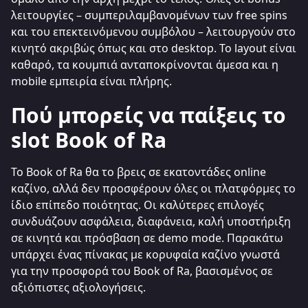
λειτουργίες – συμπεριλαμβανομένων των free spins
και του επεκτεινόμενου συμβόλου – λειτουργούν στο
κινητό ακριβώς όπως και στο desktop. Το layout είναι
καθαρό, τα κουμπιά ανταποκρίνονται άμεσα και η
mobile εμπειρία είναι πλήρης.
Πού μπορείς να παίξεις το
slot Book of Ra
Το Book of Ra θα το βρεις σε εκατοντάδες online
καζίνο, αλλά δεν προσφέρουν όλες οι πλατφόρμες το
ίδιο επίπεδο ποιότητας. Οι καλύτερες επιλογές
συνδυάζουν ασφάλεια, διαφάνεια, καλή υποστήριξη
σε κινητά και πρόσβαση σε demo mode. Παρακάτω
υπάρχει ένας πίνακας με κορυφαία καζίνο γνωστά
για την προσφορά του Book of Ra, βασισμένος σε
αξιόπιστες αξιολογήσεις.