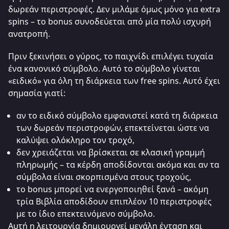
δωρεάν περιστροφές. Δεν μιλάμε όμως μόνο για extra
spins – το bonus συνοδεύεται από μία πολύ ισχυρή
ανατροπή.
Πριν ξεκινήσει ο γύρος, το παιχνίδι επιλέγει τυχαία
ένα κανονικό σύμβολο. Αυτό το σύμβολο γίνεται
«ειδικό» για όλη τη διάρκεια των free spins. Αυτό έχει
σημασία γιατί:
αν το ειδικό σύμβολο εμφανιστεί κατά τη διάρκεια
των δωρεάν περιστροφών, επεκτείνεται ώστε να
καλύψει ολόκληρο τον τροχό,
δεν χρειάζεται να βρίσκεται σε κλασική γραμμή
πληρωμής – τα κέρδη αποδίδονται ακόμα και αν τα
σύμβολα είναι σκορπισμένα στους τροχούς,
το bonus μπορεί να ενεργοποιηθεί ξανά – ακόμη
τρία Βιβλία αποδίδουν επιπλέον 10 περιστροφές
με το ίδιο επεκτεινόμενο σύμβολο.
Αυτή η λειτουργία δημιουργεί μεγάλη ένταση και